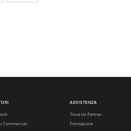
TORI
ASSISTENZA
orti
Trova Un Partner
ici Commerciali
Formazione