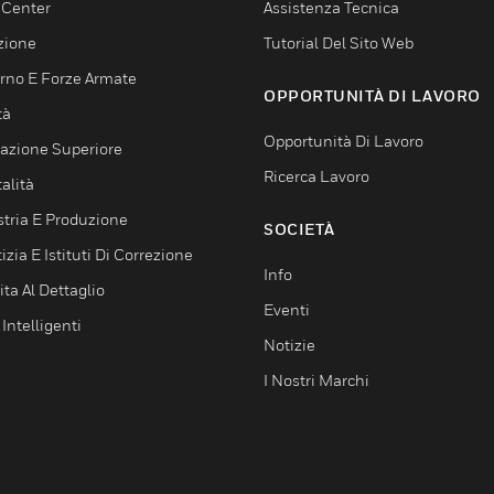
 Center
Assistenza Tecnica
zione
Tutorial Del Sito Web
rno E Forze Armate
OPPORTUNITÀ DI LAVORO
tà
Opportunità Di Lavoro
azione Superiore
Ricerca Lavoro
alità
stria E Produzione
SOCIETÀ
izia E Istituti Di Correzione
Info
ta Al Dettaglio
Eventi
 Intelligenti
Notizie
I Nostri Marchi