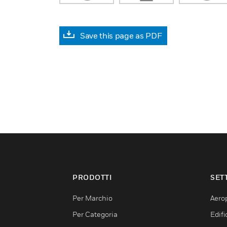
Save this page as PDF
PRODOTTI
SET
Per Marchio
Aerop
Per Categoria
Edif