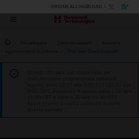
ORDINE ALL'INGROSSO
Per categoria
Controllo accessi
Accordi e
aggiornamenti di sistema
End User Direct Support
Questo sito sarà non disponibile per
manutenzione programmata sabato 8
agosto, dalle 19:00 alle 5:00 EST (23:00 alle
9:00 GMT, domenica 9 agosto dalle 1:00 alle
11:00 CET e dalle 4:30 alle 14:30 IST).
Apprezziamo la vostra pazienza durante
questo periodo.