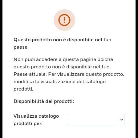
PRODOTTI
toggle view
SOLUZIONI
Questo prodotto non è disponibile nel tuo
paese.
toggle view
SETTORI
Non puoi accedere a questa pagina poiché
toggle view
questo prodotto non è disponibile nel tuo
ASSISTENZA
Paese attuale. Per visualizzare questo prodotto,
toggle view
modifica la visualizzazione del catalogo
OPPORTUNITÀ DI LAVORO
prodotti.
toggle view
Disponibilità dei prodotti:
SOCIETÀ
toggle view
Visualizza catalogo
CONTATTACI
prodotti per:
toggle view
NOTE LEGALI