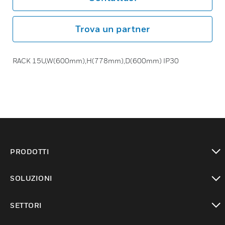
Trova un partner
RACK 15U,W(600mm),H(778mm),D(600mm) IP30
PRODOTTI
toggle view
SOLUZIONI
toggle view
SETTORI
toggle view