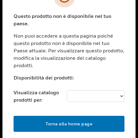
toggle view
SETTORI
Questo prodotto non è disponibile nel tuo
toggle view
ASSISTENZA
paese.
toggle view
Non puoi accedere a questa pagina poiché
OPPORTUNITÀ DI LAVORO
questo prodotto non è disponibile nel tuo
toggle view
Paese attuale. Per visualizzare questo prodotto,
SOCIETÀ
modifica la visualizzazione del catalogo
prodotti.
toggle view
CONTATTACI
Disponibilità dei prodotti:
toggle view
NOTE LEGALI
Visualizza catalogo
toggle view
prodotti per:
FOLLOW US
Torna alla home page