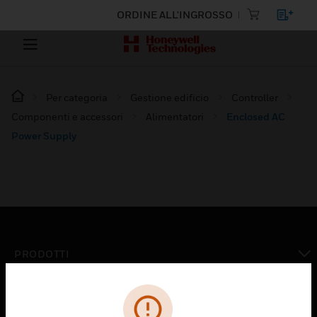
ORDINE ALL'INGROSSO
Per categoria
Gestione edificio
Controller
Componenti e accessori
Alimentatori
Enclosed AC
Power Supply
PRODOTTI
toggle view
SOLUZIONI