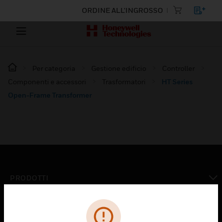
ORDINE ALL'INGROSSO
Per categoria
Gestione edificio
Controller
Componenti e accessori
Trasformatori
HT Series
Open-Frame Transformer
PRODOTTI
toggle view
SOLUZIONI