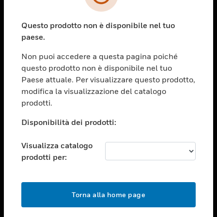
toggle view
SETTORI
Questo prodotto non è disponibile nel tuo
toggle view
ASSISTENZA
paese.
toggle view
Non puoi accedere a questa pagina poiché
OPPORTUNITÀ DI LAVORO
questo prodotto non è disponibile nel tuo
toggle view
Paese attuale. Per visualizzare questo prodotto,
SOCIETÀ
modifica la visualizzazione del catalogo
prodotti.
toggle view
CONTATTACI
Disponibilità dei prodotti:
toggle view
NOTE LEGALI
Visualizza catalogo
toggle view
prodotti per:
FOLLOW US
Torna alla home page