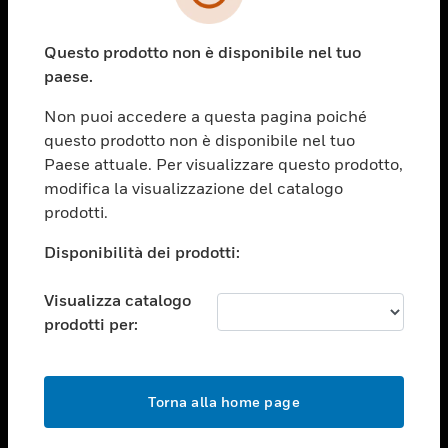
toggle view
SETTORI
Questo prodotto non è disponibile nel tuo
toggle view
ASSISTENZA
paese.
toggle view
Non puoi accedere a questa pagina poiché
OPPORTUNITÀ DI LAVORO
questo prodotto non è disponibile nel tuo
toggle view
Paese attuale. Per visualizzare questo prodotto,
SOCIETÀ
modifica la visualizzazione del catalogo
prodotti.
toggle view
CONTATTACI
Disponibilità dei prodotti:
toggle view
NOTE LEGALI
Visualizza catalogo
toggle view
prodotti per:
FOLLOW US
Torna alla home page