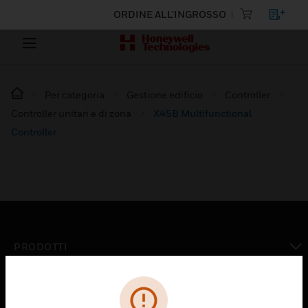
ORDINE ALL'INGROSSO
Per categoria
Gestione edificio
Controller
Controller unitari e di zona
X45B Multifunctional
Controller
PRODOTTI
toggle view
SOLUZIONI