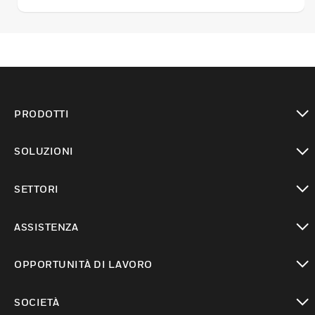
valvole hanno una corsa di 38 mm.
PRODOTTI
toggle view
SOLUZIONI
toggle view
SETTORI
toggle view
ASSISTENZA
toggle view
OPPORTUNITÀ DI LAVORO
toggle view
SOCIETÀ