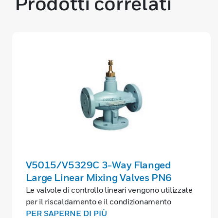
Prodotti correlati
V5015/V5329C 3-Way Flanged
Large Linear Mixing Valves PN6
Le valvole di controllo lineari vengono utilizzate
per il riscaldamento e il condizionamento
dell'aria in sistemi a circuito chiuso. Queste
PER SAPERNE DI PIÙ