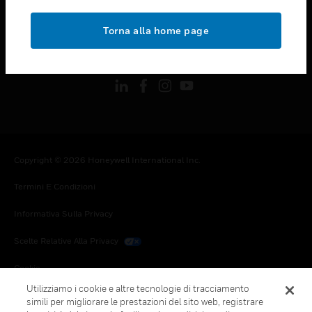
toggle view
NOTE LEGALI
Torna alla home page
toggle view
FOLLOW US
Copyright © 2026 Honeywell International Inc.
Termini E Condizioni
Informativa Sulla Privacy
Scelte Relative Alla Privacy
Cookie
Utilizziamo i cookie e altre tecnologie di tracciamento
Annulla Sottoscrizione Globale
simili per migliorare le prestazioni del sito web, registrare