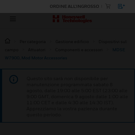
ORDINE ALL'INGROSSO
Per categoria
Gestione edificio
Dispositivi sul
campo
Attuatori
Componenti e accessori
MDSE
W7900, Mod Motor Accessories
Questo sito sarà non disponibile per
manutenzione programmata sabato 8
agosto, dalle 19:00 alle 5:00 EST (23:00 alle
9:00 GMT, domenica 9 agosto dalle 1:00 alle
11:00 CET e dalle 4:30 alle 14:30 IST).
Apprezziamo la vostra pazienza durante
questo periodo.