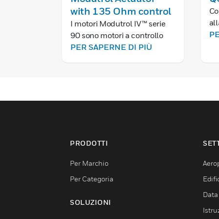
with 135 Ohm control
Co
al
I motori Modutrol IV™ serie
se
PE
90 sono motori a controllo
con
proporzionale modulante con
PER SAPERNE DI PIÙ
co
e senza ritorno a molla.
Questi motori vengono
utilizzati con controller che
forniscono un'uscita serie 90
per azionare serrande o
valvole.
PRODOTTI
SET
Per Marchio
Aerop
Per Categoria
Edif
Data
SOLUZIONI
Istru