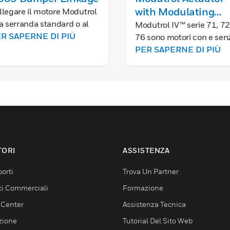
with Modulating
llegare il motore Modutrol
la serranda standard o al
Control
Modutrol IV™ serie 71, 72
t di serrande per
R SAPERNE DI PIÙ
76 sono motori con e sen
trollare il flusso d’aria del
ritorno a molla utilizzati p
PER SAPERNE DI PIÙ
ndotto.
controllare serrande e
valvole. I motori accetta
segnale di corrente o di
tensione da un controller
elettronico per posiziona
una serranda o una valvol
TORI
ASSISTENZA
orti
Trova Un Partner
ici Commerciali
Formazione
 Center
Assistenza Tecnica
zione
Tutorial Del Sito Web