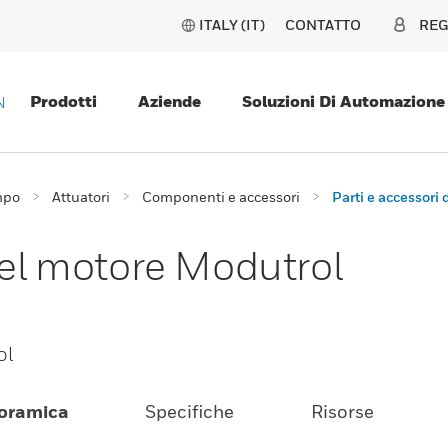
ITALY (IT)
CONTATTO
REG
Prodotti
Aziende
Soluzioni Di Automazione
N
mpo
Attuatori
Componenti e accessori
Parti e accessori
del motore Modutrol
ol
oramica
Specifiche
Risorse