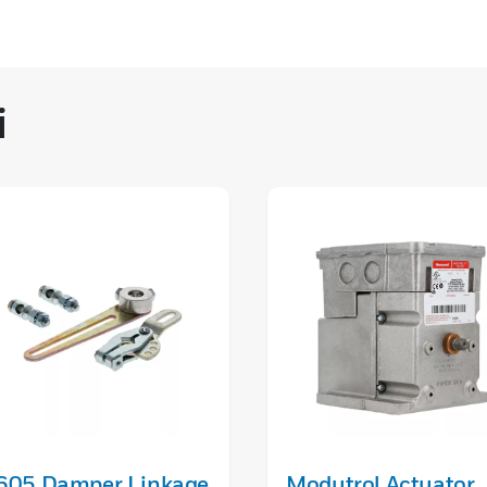
i
605 Damper Linkage
Modutrol Actuator