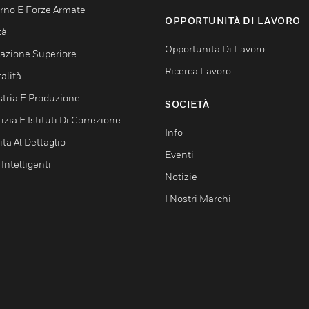
rno E Forze Armate
OPPORTUNITÀ DI LAVORO
tà
Opportunità Di Lavoro
azione Superiore
Ricerca Lavoro
alità
stria E Produzione
SOCIETÀ
izia E Istituti Di Correzione
Info
ta Al Dettaglio
Eventi
 Intelligenti
Notizie
I Nostri Marchi