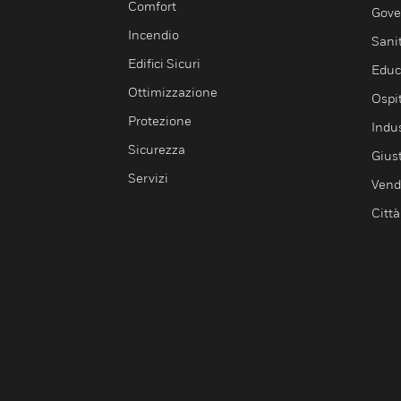
Comfort
Gove
Incendio
Sani
Edifici Sicuri
Educ
Ottimizzazione
Ospit
Protezione
Indu
Sicurezza
Giust
Servizi
Vendi
Città