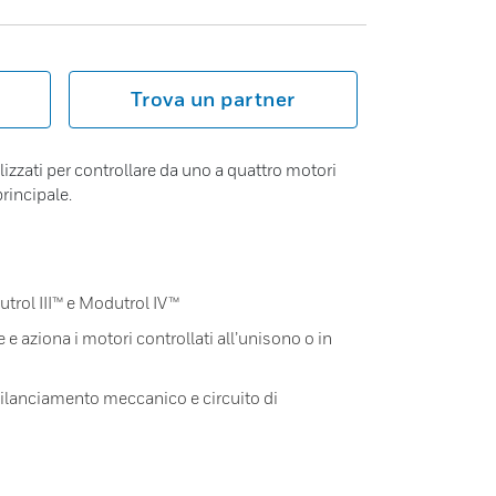
Trova un partner
zzati per controllare da uno a quattro motori
rincipale.
trol III™ e Modutrol IV™
e aziona i motori controllati all’unisono o in
 bilanciamento meccanico e circuito di