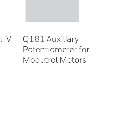
 IV
Q181 Auxiliary
Potentiometer for
Modutrol Motors