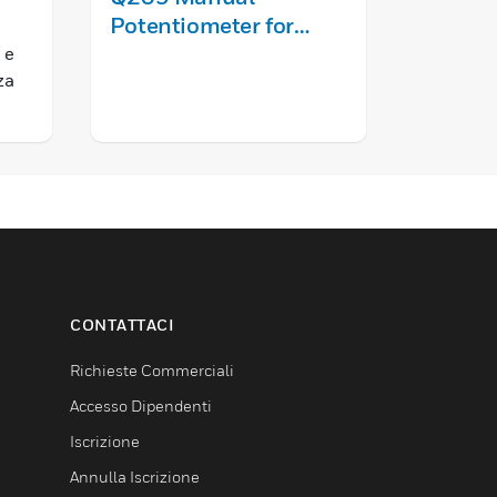
Potentiometer for
Modutr
Modutrol Motors
 e
za
er
no un
re
a.
CONTATTACI
Richieste Commerciali
Accesso Dipendenti
Iscrizione
Annulla Iscrizione