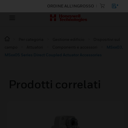
ORDINE ALL'INGROSSO
Per categoria
Gestione edificio
Dispositivi sul
campo
Attuatori
Componenti e accessori
MSxx03,
MSxx05 Series Direct Coupled Actuator Accessories
Prodotti correlati