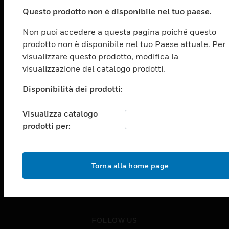
PRODOTTI
Questo prodotto non è disponibile nel tuo paese.
toggle view
SOLUZIONI
Non puoi accedere a questa pagina poiché questo
prodotto non è disponibile nel tuo Paese attuale. Per
toggle view
SETTORI
visualizzare questo prodotto, modifica la
visualizzazione del catalogo prodotti.
toggle view
ASSISTENZA
Disponibilità dei prodotti:
toggle view
OPPORTUNITÀ DI LAVORO
Visualizza catalogo
prodotti per:
toggle view
SOCIETÀ
toggle view
CONTATTACI
Torna alla home page
toggle view
NOTE LEGALI
toggle view
FOLLOW US