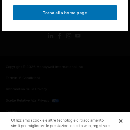
toggle view
NOTE LEGALI
Torna alla home page
toggle view
FOLLOW US
Copyright © 2026 Honeywell International Inc.
Termini E Condizioni
Informativa Sulla Privacy
Scelte Relative Alla Privacy
Cookie
Utilizziamo i cookie e altre tecnologie di tracciamento
Annulla Sottoscrizione Globale
simili per migliorare le prestazioni del sito web, registrare