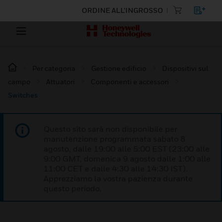
ORDINE ALL'INGROSSO
Per categoria
Gestione edificio
Dispositivi sul
campo
Attuatori
Componenti e accessori
Switches
Questo sito sarà non disponibile per
manutenzione programmata sabato 8
agosto, dalle 19:00 alle 5:00 EST (23:00 alle
9:00 GMT, domenica 9 agosto dalle 1:00 alle
11:00 CET e dalle 4:30 alle 14:30 IST).
Apprezziamo la vostra pazienza durante
questo periodo.