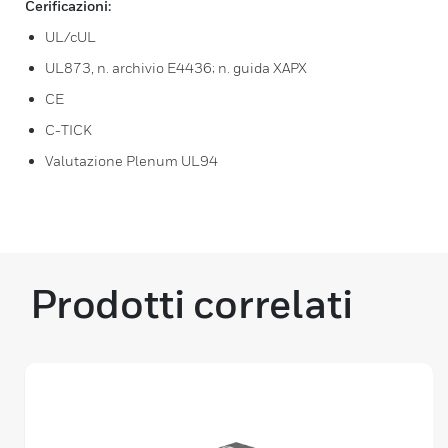
Cerificazioni:
UL/cUL
UL873, n. archivio E4436; n. guida XAPX
CE
C-TICK
Valutazione Plenum UL94
Prodotti correlati