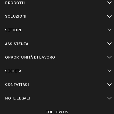
PRODOTTI
toggle view
SOLUZIONI
toggle view
SETTORI
toggle view
ASSISTENZA
toggle view
OPPORTUNITÀ DI LAVORO
toggle view
SOCIETÀ
toggle view
CONTATTACI
toggle view
NOTE LEGALI
toggle view
FOLLOW US