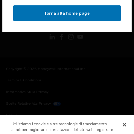
toggle view
NOTE LEGALI
Torna alla home page
toggle view
FOLLOW US
Copyright © 2026 Honeywell International Inc.
Termini E Condizioni
Informativa Sulla Privacy
Scelte Relative Alla Privacy
Cookie
Utilizziamo i cookie e altre tecnologie di tracciamento
Annulla Sottoscrizione Globale
simili per migliorare le prestazioni del sito web, registrare