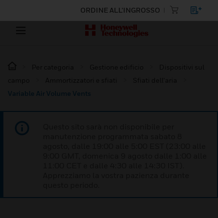
ORDINE ALL'INGROSSO
Per categoria
Gestione edificio
Dispositivi sul
campo
Ammortizzatori e sfiati
Sfiati dell'aria
Variable Air Volume Vents
Questo sito sarà non disponibile per
manutenzione programmata sabato 8
agosto, dalle 19:00 alle 5:00 EST (23:00 alle
9:00 GMT, domenica 9 agosto dalle 1:00 alle
11:00 CET e dalle 4:30 alle 14:30 IST).
Apprezziamo la vostra pazienza durante
questo periodo.