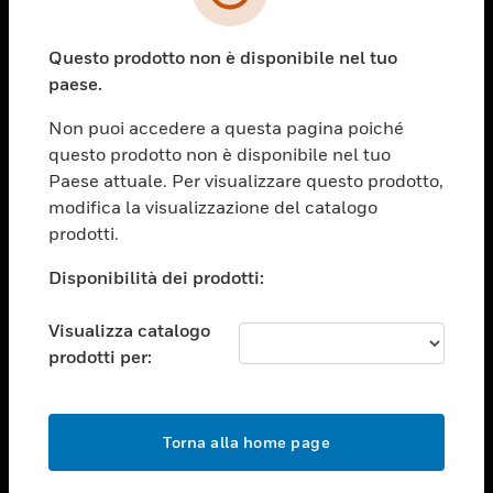
toggle view
SETTORI
Questo prodotto non è disponibile nel tuo
toggle view
ASSISTENZA
paese.
toggle view
Non puoi accedere a questa pagina poiché
OPPORTUNITÀ DI LAVORO
questo prodotto non è disponibile nel tuo
toggle view
Paese attuale. Per visualizzare questo prodotto,
SOCIETÀ
modifica la visualizzazione del catalogo
prodotti.
toggle view
CONTATTACI
Disponibilità dei prodotti:
toggle view
NOTE LEGALI
Visualizza catalogo
toggle view
prodotti per:
FOLLOW US
Torna alla home page