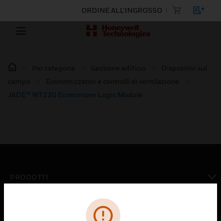
ORDINE ALL'INGROSSO
Per categoria
Gestione edificio
Dispositivi sul
campo
Economizzatori e controlli di ventilazione
JADE™ W7220 Economizer Logic Module
PRODOTTI
toggle view
SOLUZIONI