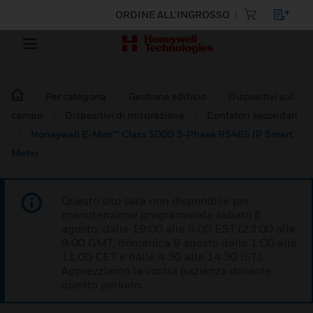
ORDINE ALL'INGROSSO
Per categoria
Gestione edificio
Dispositivi sul
campo
Dispositivi di misurazione
Contatori secondari
Honeywell E-Mon™ Class 5000 3-Phase RS485 IP Smart
Meter
Questo sito sarà non disponibile per
manutenzione programmata sabato 8
agosto, dalle 19:00 alle 5:00 EST (23:00 alle
9:00 GMT, domenica 9 agosto dalle 1:00 alle
11:00 CET e dalle 4:30 alle 14:30 IST).
Apprezziamo la vostra pazienza durante
questo periodo.