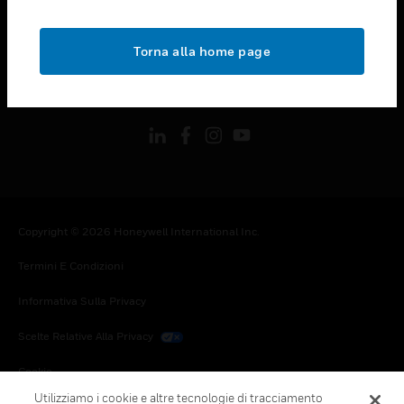
toggle view
NOTE LEGALI
Torna alla home page
toggle view
FOLLOW US
Copyright © 2026 Honeywell International Inc.
Termini E Condizioni
Informativa Sulla Privacy
Scelte Relative Alla Privacy
Cookie
Utilizziamo i cookie e altre tecnologie di tracciamento