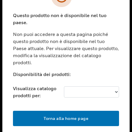
toggle view
SETTORI
Questo prodotto non è disponibile nel tuo
toggle view
ASSISTENZA
paese.
toggle view
Non puoi accedere a questa pagina poiché
OPPORTUNITÀ DI LAVORO
questo prodotto non è disponibile nel tuo
toggle view
Paese attuale. Per visualizzare questo prodotto,
SOCIETÀ
modifica la visualizzazione del catalogo
prodotti.
toggle view
CONTATTACI
Disponibilità dei prodotti:
toggle view
NOTE LEGALI
Visualizza catalogo
toggle view
prodotti per:
FOLLOW US
Torna alla home page