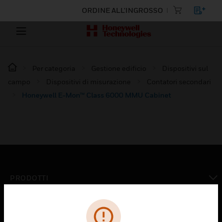
ORDINE ALL'INGROSSO
Per categoria
Gestione edificio
Dispositivi sul
campo
Dispositivi di misurazione
Contatori secondari
Honeywell E-Mon™ Class 6000 MMU Cabinet
PRODOTTI
toggle view
SOLUZIONI