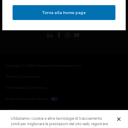
toggle view
NOTE LEGALI
Torna alla home page
toggle view
FOLLOW US
Copyright © 2026 Honeywell International Inc.
Termini E Condizioni
Informativa Sulla Privacy
Scelte Relative Alla Privacy
Cookie
Utilizziamo i cookie e altre tecnologie di tracciamento
Annulla Sottoscrizione Globale
simili per migliorare le prestazioni del sito web, registrare