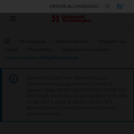
ORDINE ALL'INGROSSO
Per categoria
Gestione edificio
Dispositivi sul
campo
Pneumatica
Componenti e accessori
Suction hose for ceiling feed-through
Questo sito sarà non disponibile per
manutenzione programmata sabato 8
agosto, dalle 19:00 alle 5:00 EST (23:00 alle
9:00 GMT, domenica 9 agosto dalle 1:00 alle
11:00 CET e dalle 4:30 alle 14:30 IST).
Apprezziamo la vostra pazienza durante
questo periodo.