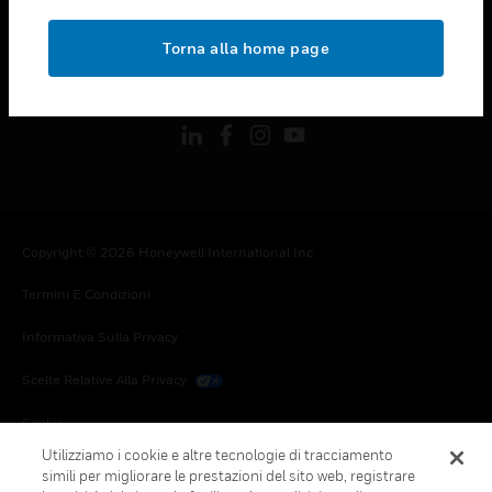
toggle view
NOTE LEGALI
Torna alla home page
toggle view
FOLLOW US
Copyright © 2026 Honeywell International Inc.
Termini E Condizioni
Informativa Sulla Privacy
Scelte Relative Alla Privacy
Cookie
Utilizziamo i cookie e altre tecnologie di tracciamento
Annulla Sottoscrizione Globale
simili per migliorare le prestazioni del sito web, registrare