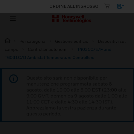
ORDINE ALL'INGROSSO
Per categoria
Gestione edificio
Dispositivi sul
campo
Controller autonomi
T4031C/E/F and
T6031C/D Ambistat Temperature Controllers
Questo sito sarà non disponibile per
manutenzione programmata sabato 8
agosto, dalle 19:00 alle 5:00 EST (23:00 alle
9:00 GMT, domenica 9 agosto dalle 1:00 alle
11:00 CET e dalle 4:30 alle 14:30 IST).
Apprezziamo la vostra pazienza durante
questo periodo.