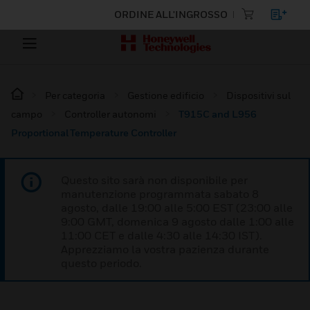
ORDINE ALL'INGROSSO
Per categoria
Gestione edificio
Dispositivi sul
campo
Controller autonomi
T915C and L956
Proportional Temperature Controller
Questo sito sarà non disponibile per
manutenzione programmata sabato 8
agosto, dalle 19:00 alle 5:00 EST (23:00 alle
9:00 GMT, domenica 9 agosto dalle 1:00 alle
11:00 CET e dalle 4:30 alle 14:30 IST).
Apprezziamo la vostra pazienza durante
questo periodo.