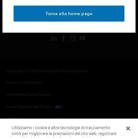
toggle view
NOTE LEGALI
Torna alla home page
toggle view
FOLLOW US
Copyright © 2026 Honeywell International Inc.
Termini E Condizioni
Informativa Sulla Privacy
Scelte Relative Alla Privacy
Cookie
Utilizziamo i cookie e altre tecnologie di tracciamento
Annulla Sottoscrizione Globale
simili per migliorare le prestazioni del sito web, registrare