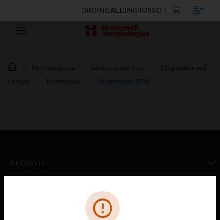
ORDINE ALL'INGROSSO
Per categoria
Gestione edificio
Dispositivi sul
campo
Termostati
Thermostat TFM
PRODOTTI
toggle view
SOLUZIONI
toggle view
SETTORI