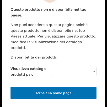
toggle view
Questo prodotto non è disponibile nel tuo
ASSISTENZA
paese.
toggle view
OPPORTUNITÀ DI LAVORO
Non puoi accedere a questa pagina poiché
questo prodotto non è disponibile nel tuo
toggle view
Paese attuale. Per visualizzare questo prodotto,
SOCIETÀ
modifica la visualizzazione del catalogo
toggle view
prodotti.
CONTATTACI
Disponibilità dei prodotti:
toggle view
NOTE LEGALI
Visualizza catalogo
toggle view
prodotti per:
FOLLOW US
Torna alla home page