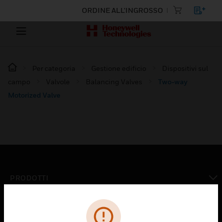
ORDINE ALL'INGROSSO
Per categoria
Gestione edificio
Dispositivi sul
campo
Valvole
Balancing Valves
Two-way
Motorized Valve
PRODOTTI
toggle view
SOLUZIONI