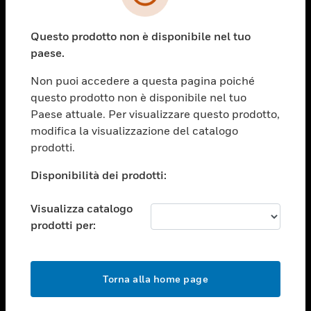
toggle view
SETTORI
Questo prodotto non è disponibile nel tuo
toggle view
ASSISTENZA
paese.
toggle view
Non puoi accedere a questa pagina poiché
OPPORTUNITÀ DI LAVORO
questo prodotto non è disponibile nel tuo
toggle view
Paese attuale. Per visualizzare questo prodotto,
SOCIETÀ
modifica la visualizzazione del catalogo
prodotti.
toggle view
CONTATTACI
Disponibilità dei prodotti:
toggle view
NOTE LEGALI
Visualizza catalogo
toggle view
prodotti per:
FOLLOW US
Torna alla home page