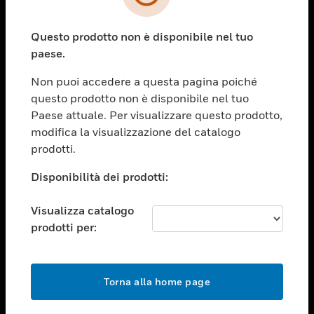
toggle view
SETTORI
Questo prodotto non è disponibile nel tuo
toggle view
ASSISTENZA
paese.
toggle view
Non puoi accedere a questa pagina poiché
OPPORTUNITÀ DI LAVORO
questo prodotto non è disponibile nel tuo
toggle view
Paese attuale. Per visualizzare questo prodotto,
SOCIETÀ
modifica la visualizzazione del catalogo
prodotti.
toggle view
CONTATTACI
Disponibilità dei prodotti:
toggle view
NOTE LEGALI
Visualizza catalogo
toggle view
prodotti per:
FOLLOW US
Torna alla home page