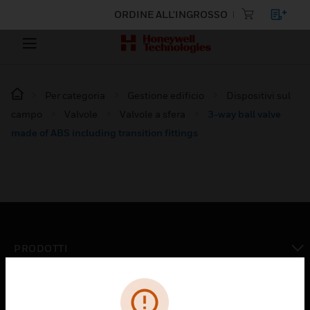
ORDINE ALL'INGROSSO
Per categoria
Gestione edificio
Dispositivi sul
campo
Valvole
Valvole a sfera
3-way ball valve
made of ABS including transition fittings
PRODOTTI
toggle view
SOLUZIONI