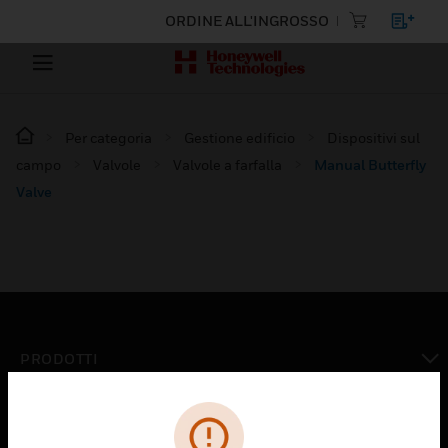
ORDINE ALL'INGROSSO
Per categoria
Gestione edificio
Dispositivi sul
campo
Valvole
Valvole a farfalla
Manual Butterfly
Valve
PRODOTTI
toggle view
SOLUZIONI