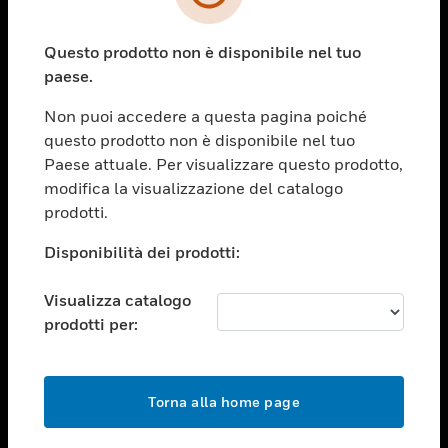
toggle view
SETTORI
Questo prodotto non è disponibile nel tuo
toggle view
ASSISTENZA
paese.
toggle view
Non puoi accedere a questa pagina poiché
OPPORTUNITÀ DI LAVORO
questo prodotto non è disponibile nel tuo
toggle view
Paese attuale. Per visualizzare questo prodotto,
SOCIETÀ
modifica la visualizzazione del catalogo
prodotti.
toggle view
CONTATTACI
Disponibilità dei prodotti:
toggle view
NOTE LEGALI
Visualizza catalogo
toggle view
prodotti per:
FOLLOW US
Torna alla home page