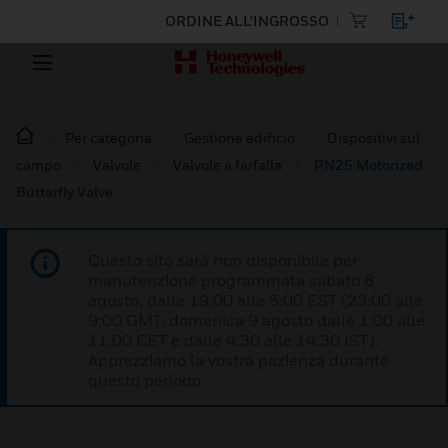
ORDINE ALL'INGROSSO
Per categoria
Gestione edificio
Dispositivi sul
campo
Valvole
Valvole a farfalla
PN25 Motorized
Butterfly Valve
Questo sito sarà non disponibile per
manutenzione programmata sabato 8
agosto, dalle 19:00 alle 5:00 EST (23:00 alle
9:00 GMT, domenica 9 agosto dalle 1:00 alle
11:00 CET e dalle 4:30 alle 14:30 IST).
Apprezziamo la vostra pazienza durante
questo periodo.