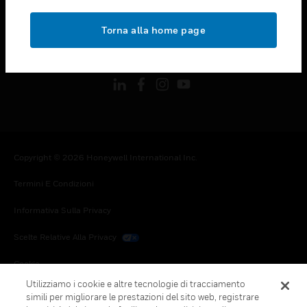
toggle view
NOTE LEGALI
Torna alla home page
toggle view
FOLLOW US
Copyright © 2026 Honeywell International Inc.
Termini E Condizioni
Informativa Sulla Privacy
Scelte Relative Alla Privacy
Cookie
Utilizziamo i cookie e altre tecnologie di tracciamento
Annulla Sottoscrizione Globale
simili per migliorare le prestazioni del sito web, registrare