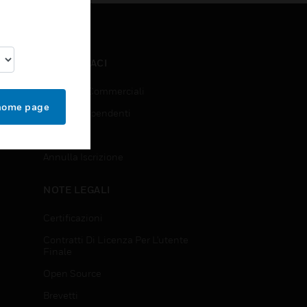
CONTATTACI
Richieste Commerciali
 home page
Accesso Dipendenti
Iscrizione
Annulla Iscrizione
NOTE LEGALI
Certificazioni
Contratti Di Licenza Per L'utente
Finale
Open Source
Brevetti