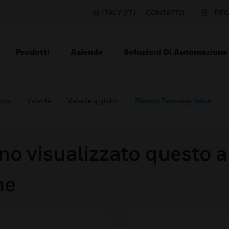
ITALY (IT)
CONTATTO
REG
Prodotti
Aziende
Soluzioni Di Automazione
N
mpo
Valvole
Valvole a globo
Electric Two-way Valve
o visualizzato questo a
he