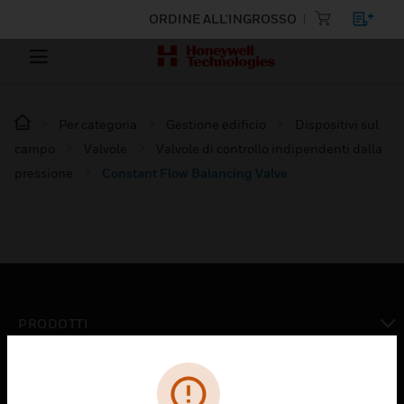
ORDINE ALL'INGROSSO
Per categoria
Gestione edificio
Dispositivi sul
campo
Valvole
Valvole di controllo indipendenti dalla
pressione
Constant Flow Balancing Valve
PRODOTTI
toggle view
SOLUZIONI