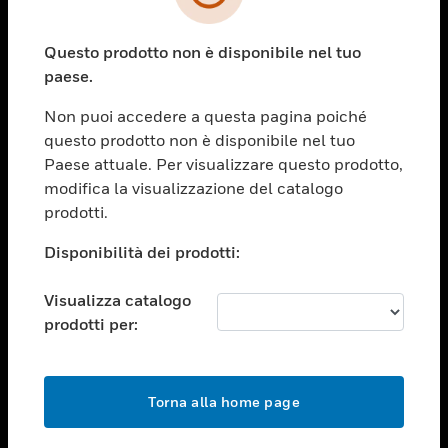
toggle view
SETTORI
Questo prodotto non è disponibile nel tuo
toggle view
ASSISTENZA
paese.
toggle view
Non puoi accedere a questa pagina poiché
OPPORTUNITÀ DI LAVORO
questo prodotto non è disponibile nel tuo
toggle view
Paese attuale. Per visualizzare questo prodotto,
SOCIETÀ
modifica la visualizzazione del catalogo
prodotti.
toggle view
CONTATTACI
Disponibilità dei prodotti:
toggle view
NOTE LEGALI
Visualizza catalogo
toggle view
prodotti per:
FOLLOW US
Torna alla home page