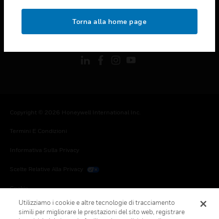
toggle view
NOTE LEGALI
Torna alla home page
toggle view
FOLLOW US
Copyright © 2026 Honeywell International Inc.
Termini E Condizioni
Informativa Sulla Privacy
Scelte Relative Alla Privacy
Cookie
Utilizziamo i cookie e altre tecnologie di tracciamento
Annulla Sottoscrizione Globale
simili per migliorare le prestazioni del sito web, registrare