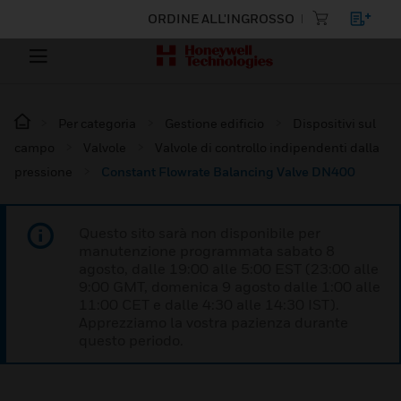
ORDINE ALL'INGROSSO
Per categoria
Gestione edificio
Dispositivi sul
campo
Valvole
Valvole di controllo indipendenti dalla
pressione
Constant Flowrate Balancing Valve DN400
Questo sito sarà non disponibile per
manutenzione programmata sabato 8
agosto, dalle 19:00 alle 5:00 EST (23:00 alle
9:00 GMT, domenica 9 agosto dalle 1:00 alle
11:00 CET e dalle 4:30 alle 14:30 IST).
Apprezziamo la vostra pazienza durante
questo periodo.