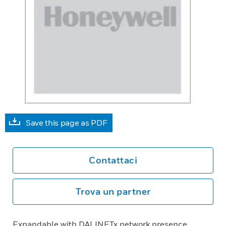
Save this page as PDF
Contattaci
Trova un partner
Expandable with DALINETx network presence