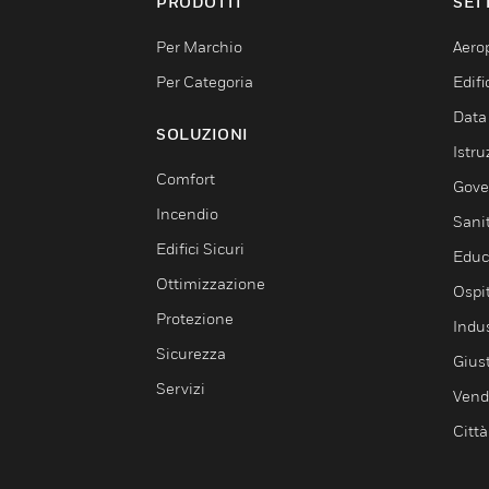
PRODOTTI
SET
Per Marchio
Aerop
Per Categoria
Edif
Data
SOLUZIONI
Istru
Comfort
Gove
Incendio
Sani
Edifici Sicuri
Educ
Ottimizzazione
Ospit
Protezione
Indu
Sicurezza
Giust
Servizi
Vendi
Città