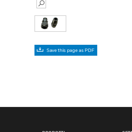
SEARCH
Save this page as PDF