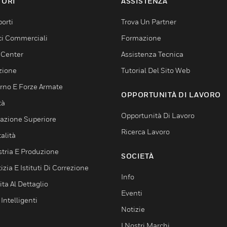
TORI
ASSISTENZA
orti
Trova Un Partner
ici Commerciali
Formazione
 Center
Assistenza Tecnica
zione
Tutorial Del Sito Web
rno E Forze Armate
OPPORTUNITÀ DI LAVORO
tà
Opportunità Di Lavoro
azione Superiore
Ricerca Lavoro
alità
stria E Produzione
SOCIETÀ
izia E Istituti Di Correzione
Info
ta Al Dettaglio
Eventi
 Intelligenti
Notizie
I Nostri Marchi