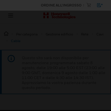
ORDINE ALL'INGROSSO
Per categoria
Gestione edificio
Rete
Cavi
Cable
Questo sito sarà non disponibile per
manutenzione programmata sabato 8
agosto, dalle 19:00 alle 5:00 EST (23:00 alle
9:00 GMT, domenica 9 agosto dalle 1:00 alle
11:00 CET e dalle 4:30 alle 14:30 IST).
Apprezziamo la vostra pazienza durante
questo periodo.