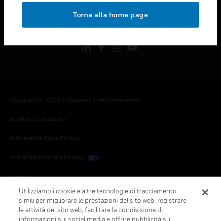
toggle view
Torna alla home page
FOLLOW US
Copyright © 2026 Honeywell International Inc.
Termini E Condizioni
Informativa Sulla Privacy
Scelte Relative Alla Privacy
Cookie
Utilizziamo i cookie e altre tecnologie di tracciamento
Annulla Sottoscrizione Globale
simili per migliorare le prestazioni del sito web, registrare
le attività del sito web, facilitare la condivisione di
informazioni sui social media e offrire pubblicità su