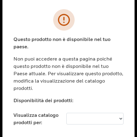
PRODOTTI
toggle view
SOLUZIONI
Questo prodotto non è disponibile nel tuo
paese.
toggle view
SETTORI
Non puoi accedere a questa pagina poiché
toggle view
questo prodotto non è disponibile nel tuo
ASSISTENZA
Paese attuale. Per visualizzare questo prodotto,
toggle view
modifica la visualizzazione del catalogo
OPPORTUNITÀ DI LAVORO
prodotti.
toggle view
Disponibilità dei prodotti:
SOCIETÀ
toggle view
Visualizza catalogo
CONTATTACI
prodotti per:
toggle view
NOTE LEGALI