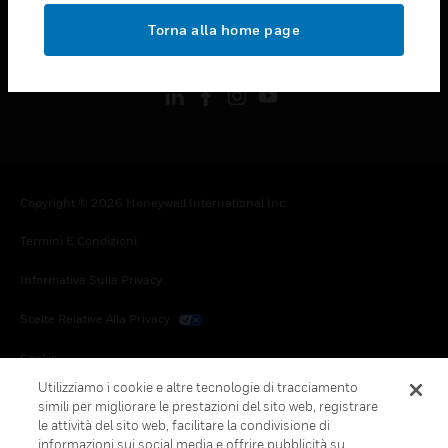
toggle view
Torna alla home page
FOLLOW US
Copyright © 2026 Honeywell International Inc.
Termini E Condizioni
Informativa Sulla Privacy
Scelte Relative Alla Privacy
Cookie
Utilizziamo i cookie e altre tecnologie di tracciamento
Annulla Sottoscrizione Globale
simili per migliorare le prestazioni del sito web, registrare
le attività del sito web, facilitare la condivisione di
informazioni sui social media e offrire pubblicità su