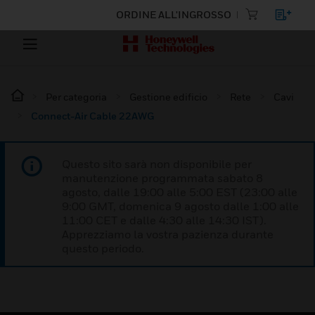
ORDINE ALL'INGROSSO
Per categoria
Gestione edificio
Rete
Cavi
Connect-Air Cable 22AWG
Questo sito sarà non disponibile per
manutenzione programmata sabato 8
agosto, dalle 19:00 alle 5:00 EST (23:00 alle
9:00 GMT, domenica 9 agosto dalle 1:00 alle
11:00 CET e dalle 4:30 alle 14:30 IST).
Apprezziamo la vostra pazienza durante
questo periodo.