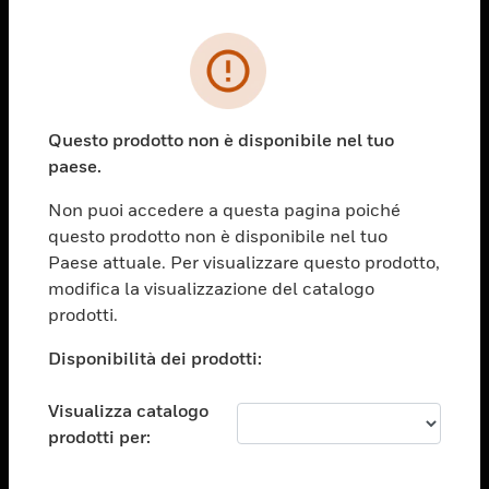
PRODOTTI
toggle view
SOLUZIONI
Questo prodotto non è disponibile nel tuo
paese.
toggle view
SETTORI
Non puoi accedere a questa pagina poiché
toggle view
questo prodotto non è disponibile nel tuo
ASSISTENZA
Paese attuale. Per visualizzare questo prodotto,
toggle view
modifica la visualizzazione del catalogo
OPPORTUNITÀ DI LAVORO
prodotti.
toggle view
Disponibilità dei prodotti:
SOCIETÀ
toggle view
Visualizza catalogo
CONTATTACI
prodotti per:
toggle view
NOTE LEGALI