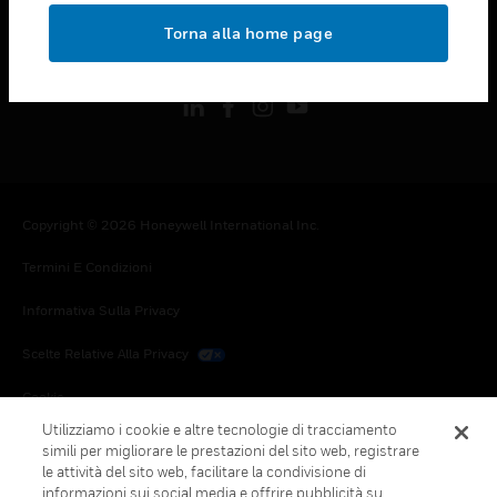
toggle view
Torna alla home page
FOLLOW US
Copyright © 2026 Honeywell International Inc.
Termini E Condizioni
Informativa Sulla Privacy
Scelte Relative Alla Privacy
Cookie
Utilizziamo i cookie e altre tecnologie di tracciamento
Annulla Sottoscrizione Globale
simili per migliorare le prestazioni del sito web, registrare
le attività del sito web, facilitare la condivisione di
informazioni sui social media e offrire pubblicità su