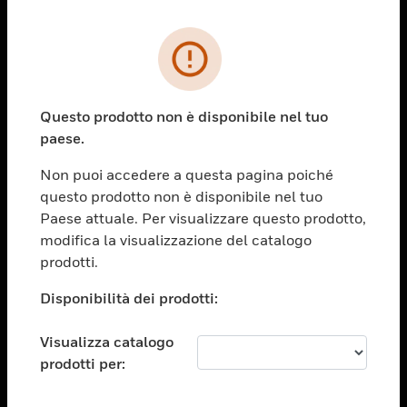
PRODOTTI
toggle view
SOLUZIONI
Questo prodotto non è disponibile nel tuo
paese.
toggle view
SETTORI
Non puoi accedere a questa pagina poiché
toggle view
questo prodotto non è disponibile nel tuo
ASSISTENZA
Paese attuale. Per visualizzare questo prodotto,
toggle view
modifica la visualizzazione del catalogo
OPPORTUNITÀ DI LAVORO
prodotti.
toggle view
Disponibilità dei prodotti:
SOCIETÀ
toggle view
Visualizza catalogo
CONTATTACI
prodotti per:
toggle view
NOTE LEGALI