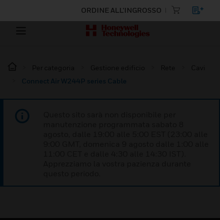
ORDINE ALL'INGROSSO
Per categoria
Gestione edificio
Rete
Cavi
Connect Air W244P series Cable
Questo sito sarà non disponibile per
manutenzione programmata sabato 8
agosto, dalle 19:00 alle 5:00 EST (23:00 alle
9:00 GMT, domenica 9 agosto dalle 1:00 alle
11:00 CET e dalle 4:30 alle 14:30 IST).
Apprezziamo la vostra pazienza durante
questo periodo.