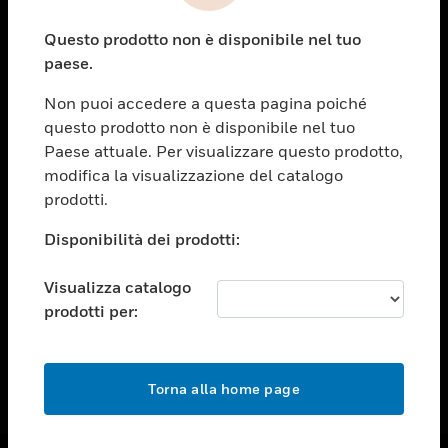
toggle view
Questo prodotto non è disponibile nel tuo
ASSISTENZA
paese.
toggle view
OPPORTUNITÀ DI LAVORO
Non puoi accedere a questa pagina poiché
questo prodotto non è disponibile nel tuo
toggle view
Paese attuale. Per visualizzare questo prodotto,
SOCIETÀ
modifica la visualizzazione del catalogo
toggle view
prodotti.
CONTATTACI
Disponibilità dei prodotti:
toggle view
NOTE LEGALI
Visualizza catalogo
toggle view
prodotti per:
FOLLOW US
Torna alla home page