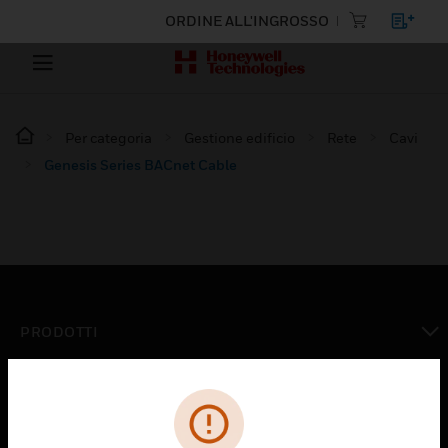
ORDINE ALL'INGROSSO
Per categoria
Gestione edificio
Rete
Cavi
Genesis Series BACnet Cable
PRODOTTI
toggle view
SOLUZIONI
toggle view
SETTORI