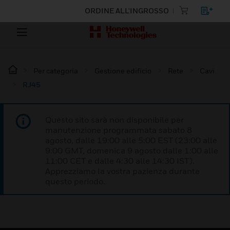
ORDINE ALL'INGROSSO
Per categoria
Gestione edificio
Rete
Cavi
RJ45
Questo sito sarà non disponibile per
manutenzione programmata sabato 8
agosto, dalle 19:00 alle 5:00 EST (23:00 alle
9:00 GMT, domenica 9 agosto dalle 1:00 alle
11:00 CET e dalle 4:30 alle 14:30 IST).
Apprezziamo la vostra pazienza durante
questo periodo.