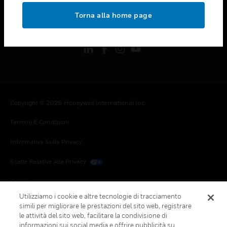
toggle view
Torna alla home page
FOLLOW US
Copyright © 2026 Honeywell International Inc.
Termini E Condizioni
Informativa Sulla Privacy
Scelte Relative Alla Privacy
Cookie
Utilizziamo i cookie e altre tecnologie di tracciamento
Annulla Sottoscrizione Globale
simili per migliorare le prestazioni del sito web, registrare
le attività del sito web, facilitare la condivisione di
informazioni sui social media e offrire pubblicità su