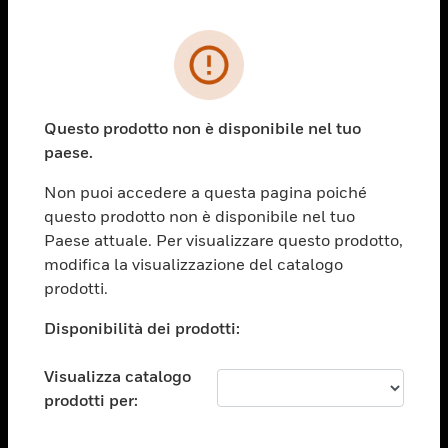
PRODOTTI
toggle view
SOLUZIONI
Questo prodotto non è disponibile nel tuo
paese.
toggle view
SETTORI
Non puoi accedere a questa pagina poiché
toggle view
questo prodotto non è disponibile nel tuo
ASSISTENZA
Paese attuale. Per visualizzare questo prodotto,
toggle view
modifica la visualizzazione del catalogo
OPPORTUNITÀ DI LAVORO
prodotti.
toggle view
Disponibilità dei prodotti:
SOCIETÀ
toggle view
Visualizza catalogo
CONTATTACI
prodotti per:
toggle view
NOTE LEGALI