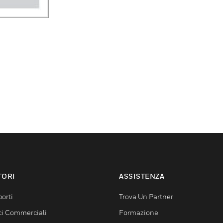
TORI
ASSISTENZA
orti
Trova Un Partner
ici Commerciali
Formazione