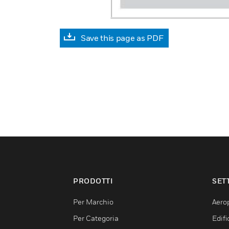
Save this page as PDF
PRODOTTI
SET
Per Marchio
Aerop
Per Categoria
Edif