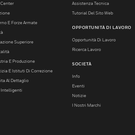
 Center
Assistenza Tecnica
zione
Tutorial Del Sito Web
rno E Forze Armate
OPPORTUNITÀ DI LAVORO
tà
Opportunità Di Lavoro
azione Superiore
Ricerca Lavoro
alità
stria E Produzione
SOCIETÀ
izia E Istituti Di Correzione
Info
ta Al Dettaglio
Eventi
 Intelligenti
Notizie
I Nostri Marchi