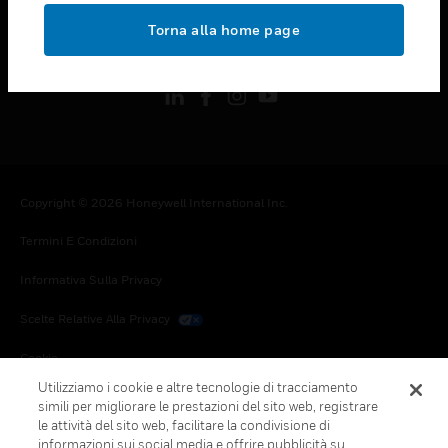
toggle view
Torna alla home page
FOLLOW US
Copyright © 2026 Honeywell International Inc.
Termini E Condizioni
Informativa Sulla Privacy
Scelte Relative Alla Privacy
Cookie
Utilizziamo i cookie e altre tecnologie di tracciamento
Annulla Sottoscrizione Globale
simili per migliorare le prestazioni del sito web, registrare
le attività del sito web, facilitare la condivisione di
informazioni sui social media e offrire pubblicità su