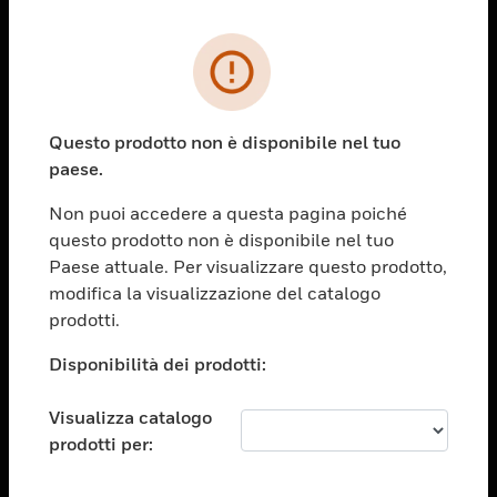
PRODOTTI
toggle view
SOLUZIONI
Questo prodotto non è disponibile nel tuo
paese.
toggle view
SETTORI
Non puoi accedere a questa pagina poiché
toggle view
questo prodotto non è disponibile nel tuo
ASSISTENZA
Paese attuale. Per visualizzare questo prodotto,
toggle view
modifica la visualizzazione del catalogo
OPPORTUNITÀ DI LAVORO
prodotti.
toggle view
Disponibilità dei prodotti:
SOCIETÀ
toggle view
Visualizza catalogo
CONTATTACI
prodotti per:
toggle view
NOTE LEGALI