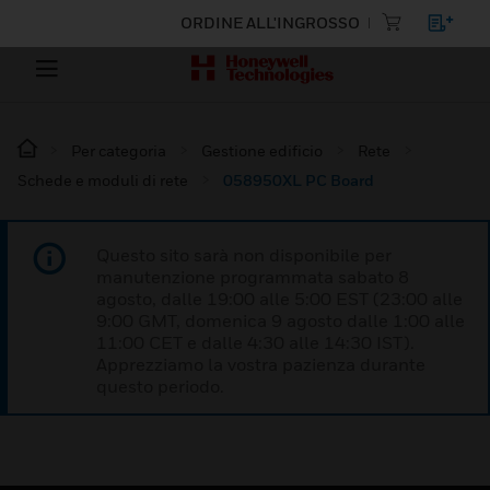
ORDINE ALL'INGROSSO
Per categoria
Gestione edificio
Rete
Schede e moduli di rete
058950XL PC Board
Questo sito sarà non disponibile per
manutenzione programmata sabato 8
agosto, dalle 19:00 alle 5:00 EST (23:00 alle
9:00 GMT, domenica 9 agosto dalle 1:00 alle
11:00 CET e dalle 4:30 alle 14:30 IST).
Apprezziamo la vostra pazienza durante
questo periodo.