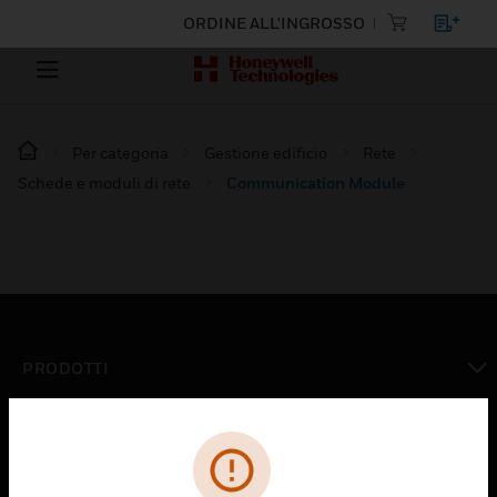
ORDINE ALL'INGROSSO
Per categoria
Gestione edificio
Rete
Schede e moduli di rete
Communication Module
PRODOTTI
toggle view
SOLUZIONI
toggle view
SETTORI