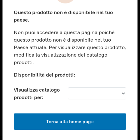
toggle view
Questo prodotto non è disponibile nel tuo
ASSISTENZA
paese.
toggle view
OPPORTUNITÀ DI LAVORO
Non puoi accedere a questa pagina poiché
questo prodotto non è disponibile nel tuo
toggle view
Paese attuale. Per visualizzare questo prodotto,
SOCIETÀ
modifica la visualizzazione del catalogo
toggle view
prodotti.
CONTATTACI
Disponibilità dei prodotti:
toggle view
NOTE LEGALI
Visualizza catalogo
toggle view
prodotti per:
FOLLOW US
Torna alla home page