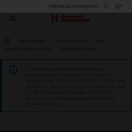
ORDINE ALL'INGROSSO
Per categoria
Gestione edificio
Rete
Schede e moduli di rete
Interfaccia Echelon
Questo sito sarà non disponibile per
manutenzione programmata sabato 8
agosto, dalle 19:00 alle 5:00 EST (23:00 alle
9:00 GMT, domenica 9 agosto dalle 1:00 alle
11:00 CET e dalle 4:30 alle 14:30 IST).
Apprezziamo la vostra pazienza durante
questo periodo.