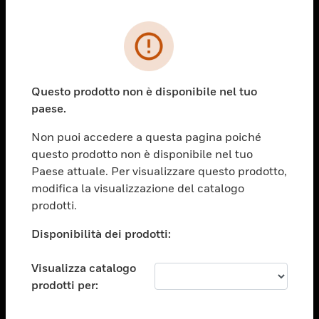
PRODOTTI
toggle view
SOLUZIONI
Questo prodotto non è disponibile nel tuo
paese.
toggle view
SETTORI
Non puoi accedere a questa pagina poiché
toggle view
questo prodotto non è disponibile nel tuo
ASSISTENZA
Paese attuale. Per visualizzare questo prodotto,
toggle view
modifica la visualizzazione del catalogo
OPPORTUNITÀ DI LAVORO
prodotti.
toggle view
Disponibilità dei prodotti:
SOCIETÀ
toggle view
Visualizza catalogo
CONTATTACI
prodotti per:
toggle view
NOTE LEGALI