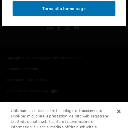
toggle view
Torna alla home page
FOLLOW US
Copyright © 2026 Honeywell International Inc.
Termini E Condizioni
Informativa Sulla Privacy
Scelte Relative Alla Privacy
Cookie
Utilizziamo i cookie e altre tecnologie di tracciamento
Annulla Sottoscrizione Globale
simili per migliorare le prestazioni del sito web, registrare
le attività del sito web, facilitare la condivisione di
informazioni sui social media e offrire pubblicità su