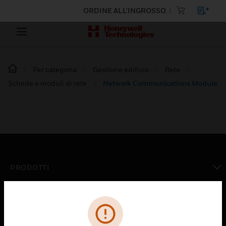
ORDINE ALL'INGROSSO
Per categoria
Gestione edificio
Rete
Schede e moduli di rete
Network Communications Module
PRODOTTI
toggle view
SOLUZIONI
toggle view
SETTORI