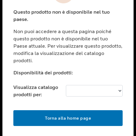
toggle view
Questo prodotto non è disponibile nel tuo
ASSISTENZA
paese.
toggle view
OPPORTUNITÀ DI LAVORO
Non puoi accedere a questa pagina poiché
questo prodotto non è disponibile nel tuo
toggle view
Paese attuale. Per visualizzare questo prodotto,
SOCIETÀ
modifica la visualizzazione del catalogo
toggle view
prodotti.
CONTATTACI
Disponibilità dei prodotti:
toggle view
NOTE LEGALI
Visualizza catalogo
toggle view
prodotti per:
FOLLOW US
Torna alla home page