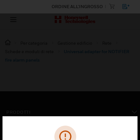
ORDINE ALL'INGROSSO
Per categoria
Gestione edificio
Rete
Schede e moduli di rete
Universal adapter for NOTIFIER
fire alarm panels
PRODOTTI
toggle view
SOLUZIONI