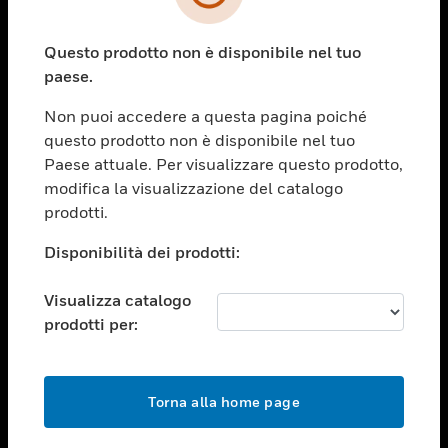
toggle view
SETTORI
Questo prodotto non è disponibile nel tuo
toggle view
ASSISTENZA
paese.
toggle view
Non puoi accedere a questa pagina poiché
OPPORTUNITÀ DI LAVORO
questo prodotto non è disponibile nel tuo
toggle view
Paese attuale. Per visualizzare questo prodotto,
SOCIETÀ
modifica la visualizzazione del catalogo
prodotti.
toggle view
CONTATTACI
Disponibilità dei prodotti:
toggle view
NOTE LEGALI
Visualizza catalogo
toggle view
prodotti per:
FOLLOW US
Torna alla home page