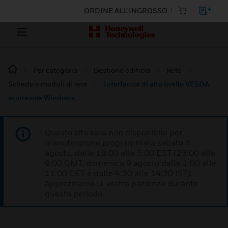
ORDINE ALL'INGROSSO
Per categoria
Gestione edificio
Rete
Schede e moduli di rete
Interfaccia di alto livello VESDA
scorrevole Windows
Questo sito sarà non disponibile per
manutenzione programmata sabato 8
agosto, dalle 19:00 alle 5:00 EST (23:00 alle
9:00 GMT, domenica 9 agosto dalle 1:00 alle
11:00 CET e dalle 4:30 alle 14:30 IST).
Apprezziamo la vostra pazienza durante
questo periodo.