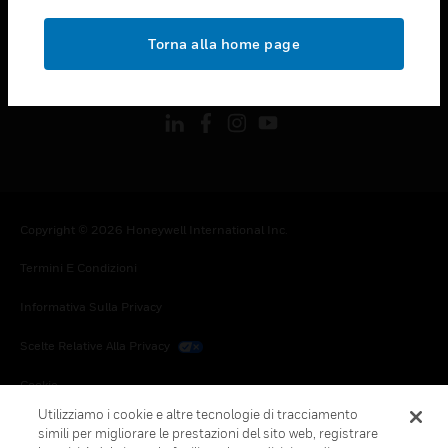
toggle view
NOTE LEGALI
Torna alla home page
toggle view
FOLLOW US
Copyright © 2026 Honeywell International Inc.
Termini E Condizioni
Informativa Sulla Privacy
Scelte Relative Alla Privacy
Cookie
Utilizziamo i cookie e altre tecnologie di tracciamento
Annulla Sottoscrizione Globale
simili per migliorare le prestazioni del sito web, registrare