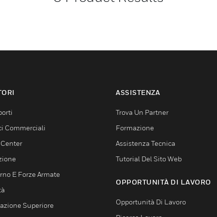
TORI
ASSISTENZA
orti
Trova Un Partner
ici Commerciali
Formazione
 Center
Assistenza Tecnica
zione
Tutorial Del Sito Web
rno E Forze Armate
OPPORTUNITÀ DI LAVORO
tà
Opportunità Di Lavoro
azione Superiore