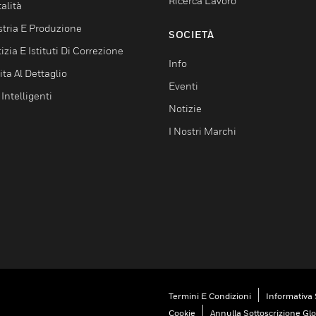
Ricerca Lavoro
alità
stria E Produzione
SOCIETÀ
izia E Istituti Di Correzione
Info
ta Al Dettaglio
Eventi
 Intelligenti
Notizie
I Nostri Marchi
Termini E Condizioni
Informativa 
Cookie
Annulla Sottoscrizione Gl