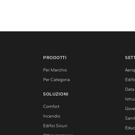
PRODOTTI
SET
Per Marchio
Aerop
Per Categoria
Edif
Data
SOLUZIONI
Istru
Comfort
Gove
Incendio
Sani
Edifici Sicuri
Educ