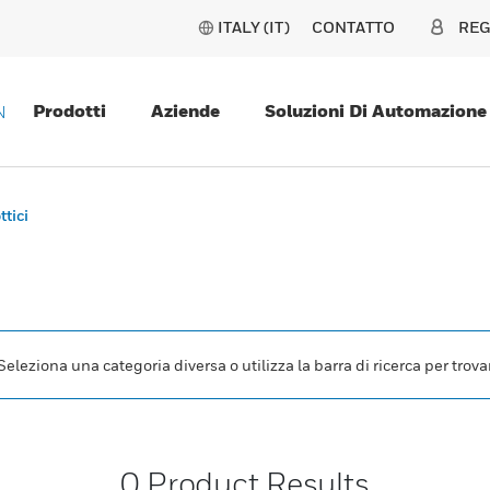
ITALY (IT)
CONTATTO
REG
Prodotti
Aziende
Soluzioni Di Automazione
N
ttici
leziona una categoria diversa o utilizza la barra di ricerca per trovar
0
Product Results