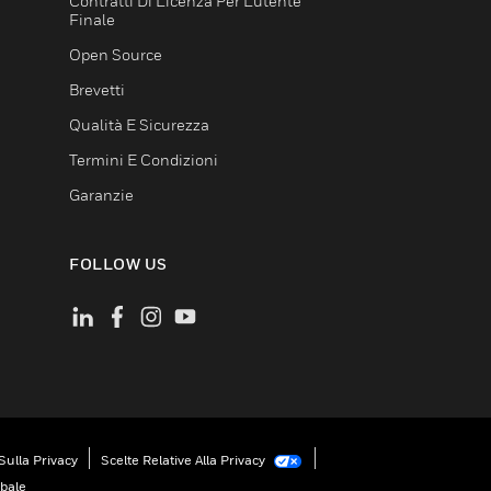
Contratti Di Licenza Per L'utente
Finale
Open Source
Brevetti
Qualità E Sicurezza
Termini E Condizioni
Garanzie
FOLLOW US
Sulla Privacy
Scelte Relative Alla Privacy
obale