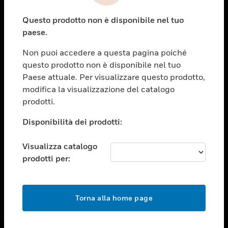
toggle view
Questo prodotto non è disponibile nel tuo
ASSISTENZA
paese.
toggle view
OPPORTUNITÀ DI LAVORO
Non puoi accedere a questa pagina poiché
questo prodotto non è disponibile nel tuo
toggle view
Paese attuale. Per visualizzare questo prodotto,
SOCIETÀ
modifica la visualizzazione del catalogo
toggle view
prodotti.
CONTATTACI
Disponibilità dei prodotti:
toggle view
NOTE LEGALI
Visualizza catalogo
toggle view
prodotti per:
FOLLOW US
Torna alla home page