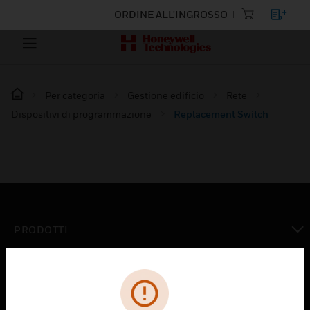
ORDINE ALL'INGROSSO
Per categoria
Gestione edificio
Rete
Dispositivi di programmazione
Replacement Switch
PRODOTTI
toggle view
SOLUZIONI
toggle view
SETTORI