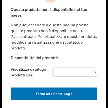
toggle view
Questo prodotto non è disponibile nel tuo
ASSISTENZA
paese.
toggle view
OPPORTUNITÀ DI LAVORO
Non puoi accedere a questa pagina poiché
questo prodotto non è disponibile nel tuo
toggle view
Paese attuale. Per visualizzare questo prodotto,
SOCIETÀ
modifica la visualizzazione del catalogo
toggle view
prodotti.
CONTATTACI
Disponibilità dei prodotti:
toggle view
NOTE LEGALI
Visualizza catalogo
toggle view
prodotti per:
FOLLOW US
Torna alla home page