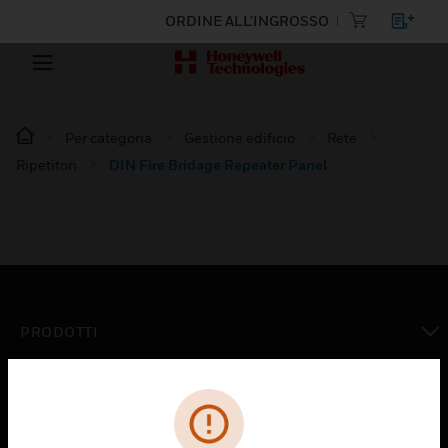
ORDINE ALL'INGROSSO
Per categoria
Gestione edificio
Rete
Ripetitori
DIN Fire Bridage Repeater Panel
PRODOTTI
toggle view
SOLUZIONI
toggle view
SETTORI