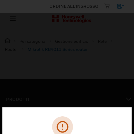
ORDINE ALL'INGROSSO
Per categoria
Gestione edificio
Rete
Router
Mikrotik RB4011 Series router
PRODOTTI
toggle view
SOLUZIONI
toggle view
SETTORI