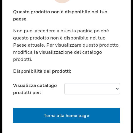
toggle view
Questo prodotto non è disponibile nel tuo
ASSISTENZA
paese.
toggle view
OPPORTUNITÀ DI LAVORO
Non puoi accedere a questa pagina poiché
questo prodotto non è disponibile nel tuo
toggle view
Paese attuale. Per visualizzare questo prodotto,
SOCIETÀ
modifica la visualizzazione del catalogo
toggle view
prodotti.
CONTATTACI
Disponibilità dei prodotti:
toggle view
NOTE LEGALI
Visualizza catalogo
toggle view
prodotti per:
FOLLOW US
Torna alla home page