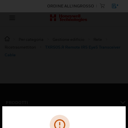
ORDINE ALL'INGROSSO
Per categoria
Gestione edificio
Rete
Ricetrasmettitori
TXR505.R Remote IR5 Eye5 Transceiver
Cable
PRODOTTI
toggle view
SOLUZIONI