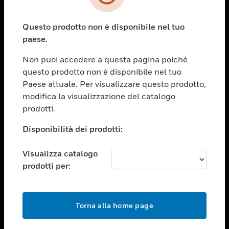
toggle view
SETTORI
Questo prodotto non è disponibile nel tuo
toggle view
ASSISTENZA
paese.
toggle view
Non puoi accedere a questa pagina poiché
OPPORTUNITÀ DI LAVORO
questo prodotto non è disponibile nel tuo
toggle view
Paese attuale. Per visualizzare questo prodotto,
SOCIETÀ
modifica la visualizzazione del catalogo
prodotti.
toggle view
CONTATTACI
Disponibilità dei prodotti:
toggle view
NOTE LEGALI
Visualizza catalogo
toggle view
prodotti per:
FOLLOW US
Torna alla home page