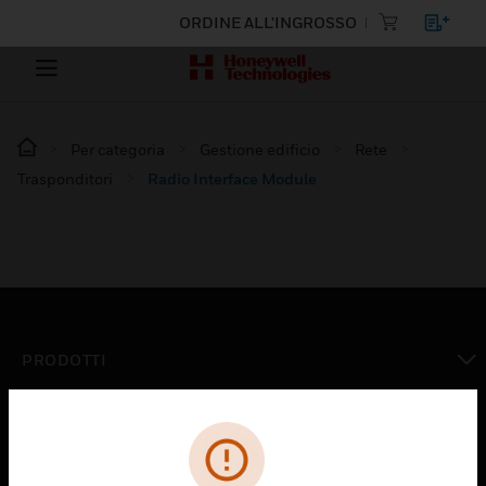
ORDINE ALL'INGROSSO
Per categoria
Gestione edificio
Rete
Trasponditori
Radio Interface Module
PRODOTTI
toggle view
SOLUZIONI
toggle view
SETTORI