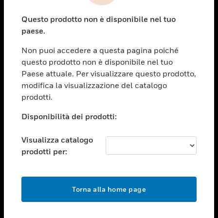
toggle view
Questo prodotto non è disponibile nel tuo
ASSISTENZA
paese.
toggle view
OPPORTUNITÀ DI LAVORO
Non puoi accedere a questa pagina poiché
questo prodotto non è disponibile nel tuo
toggle view
Paese attuale. Per visualizzare questo prodotto,
SOCIETÀ
modifica la visualizzazione del catalogo
toggle view
prodotti.
CONTATTACI
Disponibilità dei prodotti:
toggle view
NOTE LEGALI
Visualizza catalogo
toggle view
prodotti per:
FOLLOW US
Torna alla home page