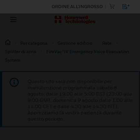
ORDINE ALL'INGROSSO
Per categoria
Gestione edificio
Rete
Splitter di zona
FireVac®IV Emergency Voice Evacuation
System
Questo sito sarà non disponibile per
manutenzione programmata sabato 8
agosto, dalle 19:00 alle 5:00 EST (23:00 alle
9:00 GMT, domenica 9 agosto dalle 1:00 alle
11:00 CET e dalle 4:30 alle 14:30 IST).
Apprezziamo la vostra pazienza durante
questo periodo.