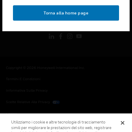
toggle view
NOTE LEGALI
Torna alla home page
toggle view
FOLLOW US
Copyright © 2026 Honeywell International Inc.
Termini E Condizioni
Informativa Sulla Privacy
Scelte Relative Alla Privacy
Cookie
Utilizziamo i cookie e altre tecnologie di tracciamento
Annulla Sottoscrizione Globale
simili per migliorare le prestazioni del sito web, registrare