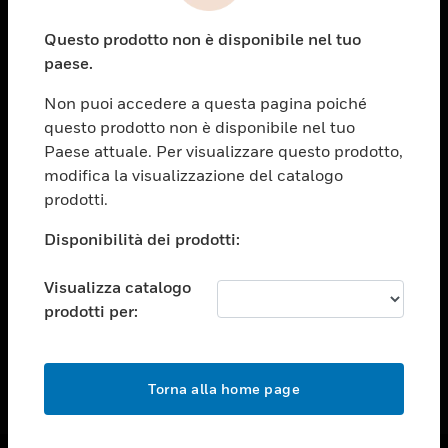
toggle view
Questo prodotto non è disponibile nel tuo
ASSISTENZA
paese.
toggle view
OPPORTUNITÀ DI LAVORO
Non puoi accedere a questa pagina poiché
questo prodotto non è disponibile nel tuo
toggle view
Paese attuale. Per visualizzare questo prodotto,
SOCIETÀ
modifica la visualizzazione del catalogo
toggle view
prodotti.
CONTATTACI
Disponibilità dei prodotti:
toggle view
NOTE LEGALI
Visualizza catalogo
toggle view
prodotti per:
FOLLOW US
Torna alla home page