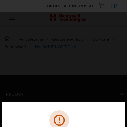
ORDINE ALL'INGROSSO
Per categoria
Gestione edificio
Software
Supervisori
N4-SUPER-OPTIONS
PRODOTTI
toggle view
SOLUZIONI
toggle view
SETTORI