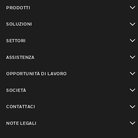
PRODOTTI
toggle view
SOLUZIONI
toggle view
SETTORI
toggle view
ASSISTENZA
toggle view
OPPORTUNITÀ DI LAVORO
toggle view
SOCIETÀ
toggle view
CONTATTACI
toggle view
NOTE LEGALI
toggle view